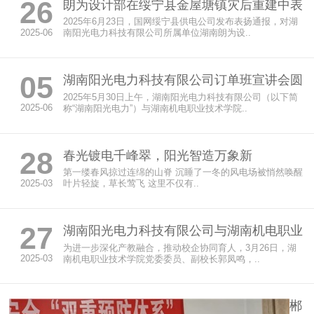
26
朗为设计部在绥宁县金屋塘镇灾后重建中表
现..
2025年6月23日，国网绥宁县供电公司发布表扬通报，对湖
2025-06
南阳光电力科技有限公司所属单位湖南朗为设..
05
湖南阳光电力科技有限公司订单班宣讲会圆
满..
2025年5月30日上午，湖南阳光电力科技有限公司（以下简
2025-06
称“湖南阳光电力”）与湖南机电职业技术学院..
28
春光镀电千峰翠，阳光智造万象新
第一缕春风掠过连绵的山脊 沉睡了一冬的风电场被悄然唤醒
2025-03
叶片轻旋，草长莺飞 这里不仅有..
27
湖南阳光电力科技有限公司与湖南机电职业
技..
为进一步深化产教融合，推动校企协同育人，3月26日，湖
2025-03
南机电职业技术学院党委委员、副校长郭凤鸣，..
郴